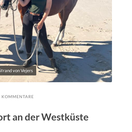
trand von Vejers
E KOMMENTARE
eort an der Westküste