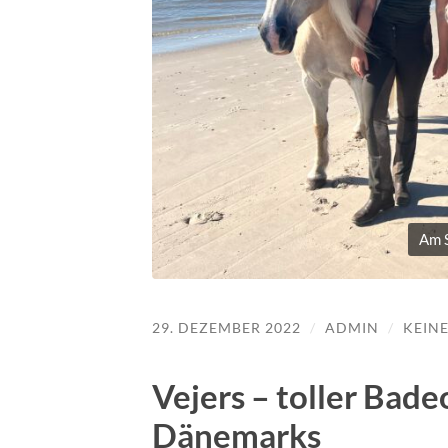
Am S
29. DEZEMBER 2022
/
ADMIN
/
KEIN
Vejers – toller Bad
Dänemarks